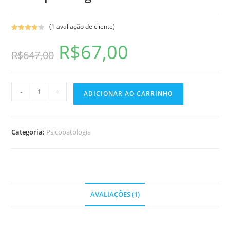
(
1
avaliação de cliente)
Avaliado
1
R$
67,00
como
4.00
R$
647,00
de 5, com
baseado
em
avaliação
-
+
ADICIONAR AO CARRINHO
de cliente
Categoria:
Psicopatologia
AVALIAÇÕES (1)