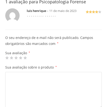
1 avaliação para
Psicopatologia Forense
luis henrique
–
11 de maio de 2023
Avaliaçã
´´´´´´´´´ ´´´´´´
o
4
de 5
O seu endereço de e-mail não será publicado.
Campos
obrigatórios são marcados com
*
Sua avaliação
*
Sua avaliação sobre o produto
*